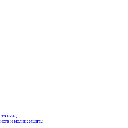
ллосвязи)
ойств и молниезащиты