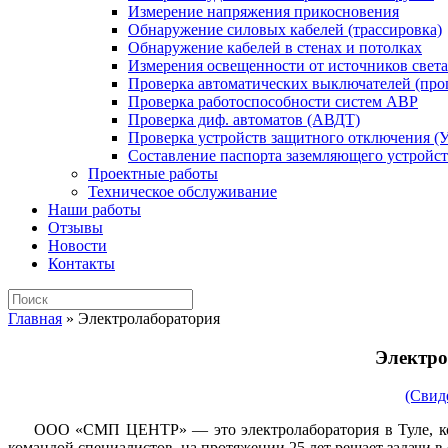
Измерение напряжения прикосновения
Обнаружение силовых кабелей (трассировка)
Обнаружение кабелей в стенах и потолках
Измерения освещенности от источников света
Проверка автоматических выключателей (прог
Проверка работоспособности систем АВР
Проверка диф. автоматов (АВДТ)
Проверка устройств защитного отключения (
Составление паспорта заземляющего устройст
Проектные работы
Техническое обслуживание
Наши работы
Отзывы
Новости
Контакты
Главная
»
Электролаборатория
Электро
(Свид
ООО «СМП ЦЕНТР» — это электролаборатория в Туле, кот
командой специалистов, на протяжении 25 лет решает задачи в