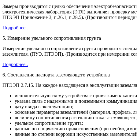
Замеры производятся с целью обеспечения электробезопасност
электротехническая лаборатория (ЭТЛ) выполняет проверку мета
ПТЭЭП Приложение 3, п.26.1, п.28.5). (Производится периодиче
Подробнее..
5. Измерение удельного сопротивления грунта
Измерение удельного сопротивления грунта проводится специ
заземлителя. (ПУЭ, ПТЭЭП). (Производится при измерении со
Подробнее..
6. Составление паспорта заземляющего устройства
ПТЭЭП 2.7.15. На каждое находящееся в эксплуатации заземля
исполнительную схему устройства с привязками к капит
указана связь с надземными и подземными коммуникаци
дату ввода в эксплуатацию;
основные параметры заземлителей (материал, профиль, л
величину сопротивления растеканию тока заземляющего 
удельное сопротивление грунта;
данные по напряжению прикосновения (при необходимос
данные по степени коррозии искусственных заземлителей