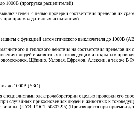
до 1000В (прогрузка расцепителей)
ключателей с целью проверки соответствия пределов их срабаты
ся при приемо-сдаточных испытаниях)
 защиты с функцией автоматического выключателя до 1000В (А
агнитного и теплового действия на соответствия пределов их с
новениях людей и животных к токоведущим и открытым проводя
 Новомосковск, Щёкино, Узловая, Ефремов, Алексин, а так же В 
ния до 1000В (УЗО)
 специалистами электролаборатории с целью проверки его спос
ти при случайных прикосновениях людей и животных к токоведу
еличины. (ПУЭ; ГОСТ 50807-95) (Производится при приемо-сда