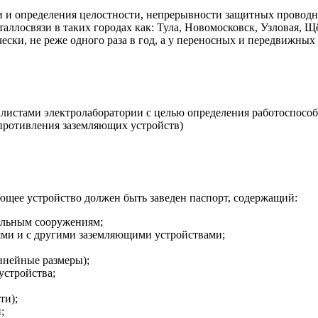
и и определения целостности, непрерывности защитных проводн
ллосвязи в таких городах как: Тула, Новомосковск, Узловая, Щёк
ски, не реже одного раза в год, а у переносных и передвижных 
алистами электролаборатории с целью определения работоспос
противления заземляющих устройств)
ющее устройство должен быть заведен паспорт, содержащий:
альным сооружениям;
ями и с другими заземляющими устройствами;
инейные размеры);
устройства;
ти);
;