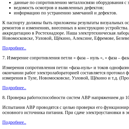
данные по сопротивлению металлосвязи оборудования с 
ведомость осмотров и выявленных дефектов;
информацию по устранению замечаний и дефектов.
К паспорту должны быть приложены результаты визуальных осм
ремонтов и изменениях, внесенных в конструкцию устройства
аккредитацию в Ростехнадзоре. Наша электртехническая лабора
Новомосковске, Узловой, Щёкино, Алексине, Ефремове, Белеве, 
Подробнее..
7. Измерение сопротивления петли « фаза – нуль », « фаза – фа
Измерения сопротивления петли «фаза-нуль» и токов однофазн
окончании работ электролабораторией составляется протокол 
измерения в Туле, Новомосковске, Узловой, Щёкино и т.д.
(Прои
Подробнее..
8. Проверка работоспособности систем АВР напряжением до 1
Испытания АВР проводятся с целью проверки его функциониро
основного источника питания. При сдаче электроустановки в 
Подробнее..