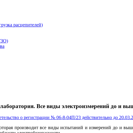
рузка расцепителей)
УЗО)
ва
лаборатория. Все виды электроизмерений до и вы
етельство о регистрации № 06-8-04П/23 действительно до 20.03.20
орая производит все виды испытаний и измерений до и выше
 области электробезопасности.