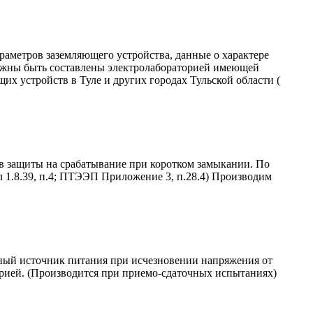
раметров заземляющего устройства, данные о характере
олжны быть составлены электролабораторией имеющей
х устройств в Туле и других городах Тульской области (
ов защиты на срабатывание при коротком замыкании. По
 1.8.39, п.4; ПТЭЭП Приложение 3, п.28.4)
Производим
ный источник питания при исчезновении напряжения от
орией. (Производится при приемо-сдаточных испытаниях)