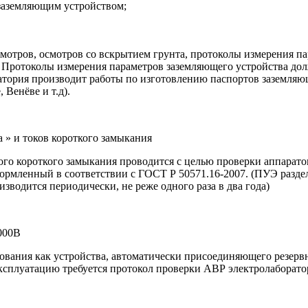
заземляющим устройством;
отров, осмотров со вскрытием грунта, протоколы измерения па
. Протоколы измерения параметров заземляющего устройства д
тория производит работы по изготовлению паспортов заземляющи
Венёве и т.д).
за » и токов короткого замыкания
ого короткого замыкания проводится с целью проверки аппарат
формленный в соответствии с
ГОСТ Р 50571.16-2007.
(ПУЭ раздел
зводится периодически, не реже одного раза в два года)
000В
вания как устройства, автоматически присоединяющего резерв
эксплуатацию требуется протокол проверки АВР электролаборат