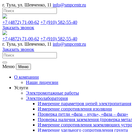
г. Тула, ул. Шевченко, 11
info@smpcentr.ru
+7 (4872) 71-00-62
+7​ (910)​ 582-55-40
Заказать звонок
+7 (4872) 71-00-62
+7​ (910)​ 582-55-40
г. Тула, ул. Шевченко, 11
info@smpcentr.ru
Заказать звонок
Меню
Меню
О компании
Наши лицензии
Услуги
Электромотажные работы
Электролаборатория
Измерение параметров цепей электропитания
Измерение сопротивления изоляции
Проверка петли «фаза – нуль», «фаза – фаза»
Проверка наличия заземления (проверка мета
Измерение сопротивления заземляющих устр
Измерение удельного сопротивления грунта