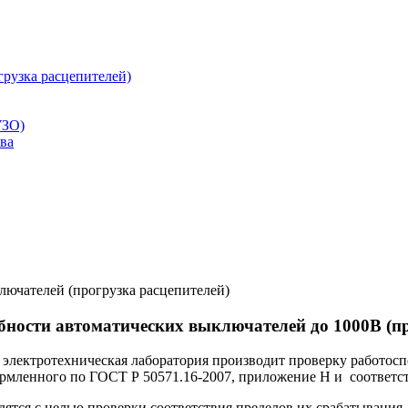
рузка расцепителей)
УЗО)
ва
лючателей (прогрузка расцепителей)
бности автоматических выключателей до 1000В (пр
 электротехническая лаборатория производит проверку работосп
формленного по ГОСТ Р 50571.16-2007, приложение H и соотве
тся с целью проверки соответствия пределов их срабатывания д