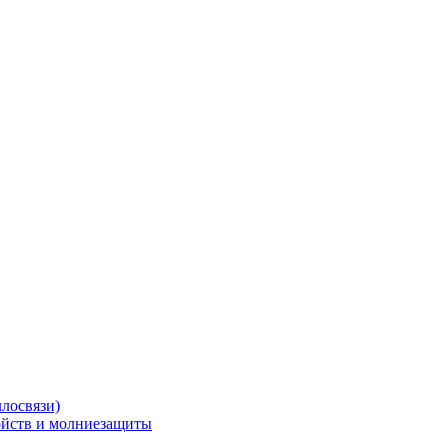
ллосвязи)
ойств и молниезащиты