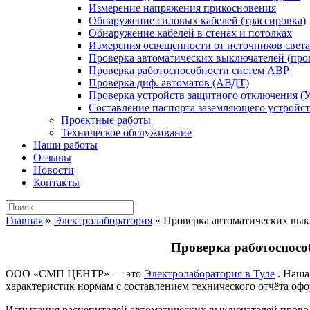
Измерение напряжения прикосновения
Обнаружение силовых кабелей (трассировка)
Обнаружение кабелей в стенах и потолках
Измерения освещенности от источников света
Проверка автоматических выключателей (прог
Проверка работоспособности систем АВР
Проверка диф. автоматов (АВДТ)
Проверка устройств защитного отключения (
Составление паспорта заземляющего устройст
Проектные работы
Техническое обслуживание
Наши работы
Отзывы
Новости
Контакты
Главная
»
Электролаборатория
»
Проверка автоматических вык
Проверка работоспосо
ООО «СМП ЦЕНТР» — это
Электролаборатория в Туле
. Наша
характеристик нормам с составлением технического отчёта о
Испытания расцепителей автоматических выключателей проводя