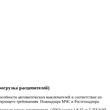
огрузка расцепителей)
особности автоматических выключателей и соответствие их
тствующего требованиям Пожнадзора МЧС и Ростехнадзора.
анным завода-изготовителя, ( ПУЭ раздел 1.8.37, п.3; ПТЭЭП