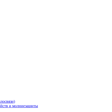
ллосвязи)
ойств и молниезащиты